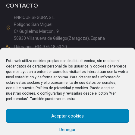
CONTACTO
ENRIQUE SEGURA S.L.
Polígono San Miguel
C/ Guglielmo Marconi, 9
50830 Villanueva de Gállego(Zaragoza), España
Llámanos: +34 976 18 50 20
Mañanas: 08.15 – 13.00
Esta web utiliza cookies propias con finalidad técnica, sin recabar ni
Tardes: 14.00 – 17.15
ceder datos de carácter personal de los usuarios, y cookies de terceros
info@enriquesegura.com
que nos ayudan a entender cómo los visitantes interactúan con la web a
nivel estadístico y de forma anónima. Para obtener más información
sobre estas cookies y el procesamiento de sus datos personales,
consulte nuestra Política de privacidad y cookies. Puede aceptar
nuestras cookies, o configurarlas y revisarlas desde el botón "Ver
TEXTOS LEGALES
preferencias". También puede ver nuestra
Aviso Legal
Aceptar cookies
Política de Privacidad
Política de cookies (UE)
Denegar