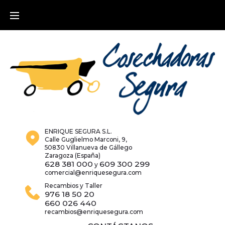
Skip
to
content
ENRIQUE SEGURA S.L.
Calle Guglielmo Marconi, 9,
50830 Villanueva de Gállego
Zaragoza (España)
628 381 000
609 300 299
y
comercial@enriquesegura.com
Recambios y Taller
976 18 50 20
660 026 440
recambios@enriquesegura.com