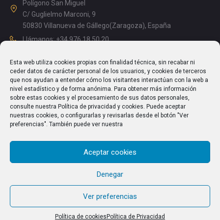
Polígono San Miguel
C/ Guglielmo Marconi, 9
50830 Villanueva de Gállego(Zaragoza), España
Llámanos: +34 976 18 50 20
Mañanas: 08.15 – 13.00
Esta web utiliza cookies propias con finalidad técnica, sin recabar ni
Tardes: 14.00 – 17.15
ceder datos de carácter personal de los usuarios, y cookies de terceros
info@enriquesegura.com
que nos ayudan a entender cómo los visitantes interactúan con la web a
nivel estadístico y de forma anónima. Para obtener más información
sobre estas cookies y el procesamiento de sus datos personales,
consulte nuestra Política de privacidad y cookies. Puede aceptar
nuestras cookies, o configurarlas y revisarlas desde el botón "Ver
TEXTOS LEGALES
preferencias". También puede ver nuestra
Aviso Legal
Aceptar cookies
Política de Privacidad
Política de cookies (UE)
Denegar
Ver preferencias
Política de cookies
Política de Privacidad
© 2026 Cosechadoras Segura S.L. All Rights Reserved.