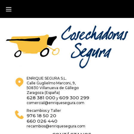
Skip
to
content
ENRIQUE SEGURA S.L.
Calle Guglielmo Marconi, 9,
50830 Villanueva de Gállego
Zaragoza (España)
628 381 000
609 300 299
y
comercial@enriquesegura.com
Recambios y Taller
976 18 50 20
660 026 440
recambios@enriquesegura.com