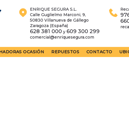
ENRIQUE SEGURA S.L.
Rec
976
Calle Guglielmo Marconi, 9,
50830 Villanueva de Gállego
66
Zaragoza (España)
rec
628 381 000
609 300 299
y
comercial@enriquesegura.com
HADORAS OCASIÓN
REPUESTOS
CONTACTO
UBI