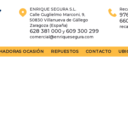
ENRIQUE SEGURA S.L.
Rec
976
Calle Guglielmo Marconi, 9,
50830 Villanueva de Gállego
66
Zaragoza (España)
rec
628 381 000
609 300 299
y
comercial@enriquesegura.com
HADORAS OCASIÓN
REPUESTOS
CONTACTO
UBI