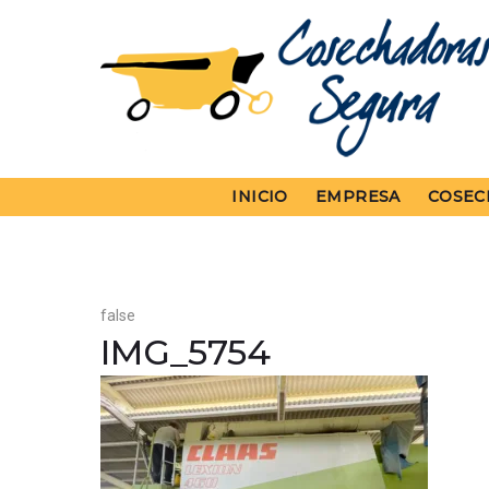
Skip
to
content
INICIO
EMPRESA
COSEC
false
IMG_5754