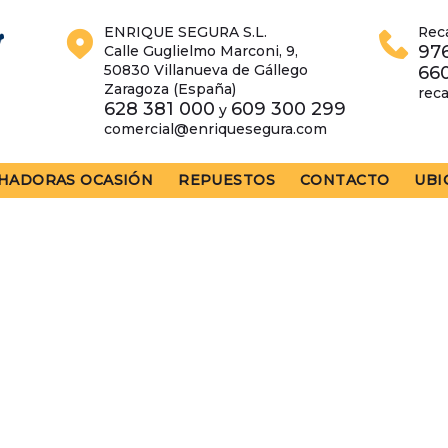
ENRIQUE SEGURA S.L.
Rec
976
Calle Guglielmo Marconi, 9,
50830 Villanueva de Gállego
66
Zaragoza (España)
rec
628 381 000
609 300 299
y
comercial@enriquesegura.com
HADORAS OCASIÓN
REPUESTOS
CONTACTO
UBI