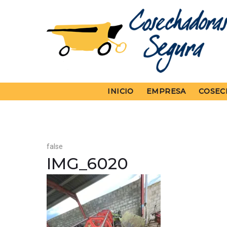
Skip
to
content
INICIO
EMPRESA
COSEC
false
IMG_6020