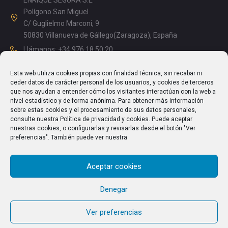
ENRIQUE SEGURA S.L.
Polígono San Miguel
C/ Guglielmo Marconi, 9
50830 Villanueva de Gállego(Zaragoza), España
Llámanos: +34 976 18 50 20
Mañanas: 08.15 – 13.00
Esta web utiliza cookies propias con finalidad técnica, sin recabar ni
Tardes: 14.00 – 17.15
ceder datos de carácter personal de los usuarios, y cookies de terceros
info@enriquesegura.com
que nos ayudan a entender cómo los visitantes interactúan con la web a
nivel estadístico y de forma anónima. Para obtener más información
sobre estas cookies y el procesamiento de sus datos personales,
consulte nuestra Política de privacidad y cookies. Puede aceptar
nuestras cookies, o configurarlas y revisarlas desde el botón "Ver
TEXTOS LEGALES
preferencias". También puede ver nuestra
Aviso Legal
Aceptar cookies
Política de Privacidad
Política de cookies (UE)
Denegar
Ver preferencias