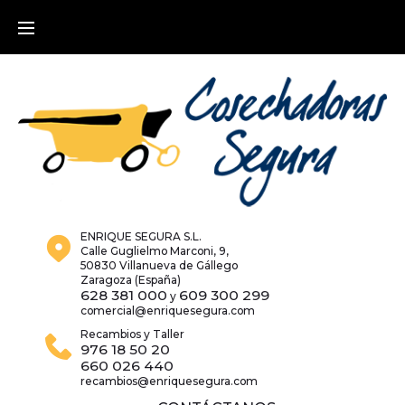
Skip
to
content
ENRIQUE SEGURA S.L.
Calle Guglielmo Marconi, 9,
50830 Villanueva de Gállego
Zaragoza (España)
628 381 000
609 300 299
y
comercial@enriquesegura.com
Recambios y Taller
976 18 50 20
660 026 440
recambios@enriquesegura.com