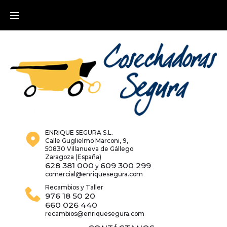
Skip
to
content
ENRIQUE SEGURA S.L.
Calle Guglielmo Marconi, 9,
50830 Villanueva de Gállego
Zaragoza (España)
628 381 000
609 300 299
y
comercial@enriquesegura.com
Recambios y Taller
976 18 50 20
660 026 440
recambios@enriquesegura.com