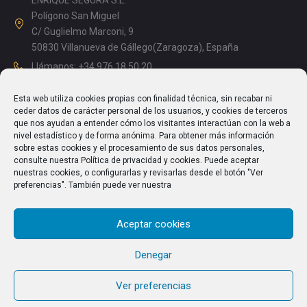
ENRIQUE SEGURA S.L.
Polígono San Miguel
C/ Guglielmo Marconi, 9
50830 Villanueva de Gállego(Zaragoza), España
Llámanos: +34 976 18 50 20
Mañanas: 08.15 – 13.00
Esta web utiliza cookies propias con finalidad técnica, sin recabar ni
Tardes: 14.00 – 17.15
ceder datos de carácter personal de los usuarios, y cookies de terceros
info@enriquesegura.com
que nos ayudan a entender cómo los visitantes interactúan con la web a
nivel estadístico y de forma anónima. Para obtener más información
sobre estas cookies y el procesamiento de sus datos personales,
consulte nuestra Política de privacidad y cookies. Puede aceptar
nuestras cookies, o configurarlas y revisarlas desde el botón "Ver
TEXTOS LEGALES
preferencias". También puede ver nuestra
Aviso Legal
Aceptar cookies
Política de Privacidad
Política de cookies (UE)
Denegar
Ver preferencias