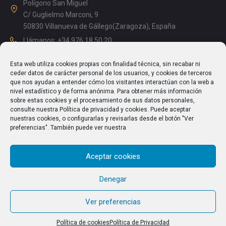
Polígono San Miguel
C/ Guglielmo Marconi, 9
50830 Villanueva de Gállego(Zaragoza), España
Llámanos: +34 976 18 50 20
Mañanas: 08.15 – 13.00
Esta web utiliza cookies propias con finalidad técnica, sin recabar ni
Tardes: 14.00 – 17.15
ceder datos de carácter personal de los usuarios, y cookies de terceros
info@enriquesegura.com
que nos ayudan a entender cómo los visitantes interactúan con la web a
nivel estadístico y de forma anónima. Para obtener más información
sobre estas cookies y el procesamiento de sus datos personales,
consulte nuestra Política de privacidad y cookies. Puede aceptar
nuestras cookies, o configurarlas y revisarlas desde el botón "Ver
TEXTOS LEGALES
preferencias". También puede ver nuestra
Aviso Legal
Aceptar cookies
Política de Privacidad
Política de cookies (UE)
Denegar
Ver preferencias
Política de cookies
Política de Privacidad
© 2026 Cosechadoras Segura S.L. All Rights Reserved.