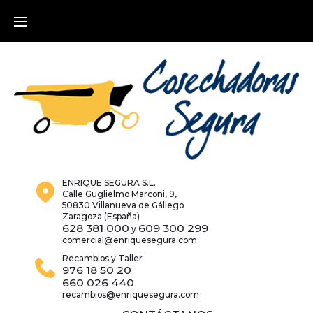
Skip
to
content
ENRIQUE SEGURA S.L.
Calle Guglielmo Marconi, 9,
50830 Villanueva de Gállego
Zaragoza (España)
628 381 000
609 300 299
y
comercial@enriquesegura.com
Recambios y Taller
976 18 50 20
660 026 440
recambios@enriquesegura.com