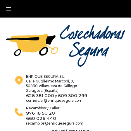
Skip
to
content
ENRIQUE SEGURA S.L.
Calle Guglielmo Marconi, 9,
50830 Villanueva de Gállego
Zaragoza (España)
628 381 000
609 300 299
y
comercial@enriquesegura.com
Recambios y Taller
976 18 50 20
660 026 440
recambios@enriquesegura.com