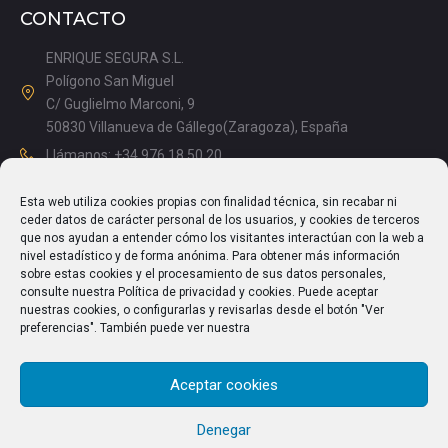
CONTACTO
ENRIQUE SEGURA S.L.
Polígono San Miguel
C/ Guglielmo Marconi, 9
50830 Villanueva de Gállego(Zaragoza), España
Llámanos: +34 976 18 50 20
Mañanas: 08.15 – 13.00
Esta web utiliza cookies propias con finalidad técnica, sin recabar ni
Tardes: 14.00 – 17.15
ceder datos de carácter personal de los usuarios, y cookies de terceros
info@enriquesegura.com
que nos ayudan a entender cómo los visitantes interactúan con la web a
nivel estadístico y de forma anónima. Para obtener más información
sobre estas cookies y el procesamiento de sus datos personales,
consulte nuestra Política de privacidad y cookies. Puede aceptar
nuestras cookies, o configurarlas y revisarlas desde el botón "Ver
TEXTOS LEGALES
preferencias". También puede ver nuestra
Aviso Legal
Aceptar cookies
Política de Privacidad
Política de cookies (UE)
Denegar