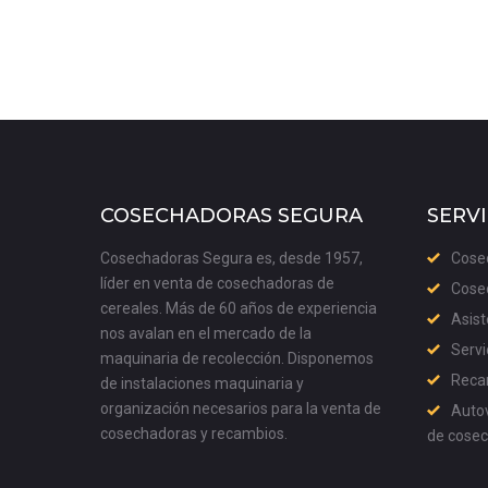
COSECHADORAS SEGURA
SERVI
Cosechadoras Segura es, desde 1957,
Cose
líder en venta de cosechadoras de
Cose
cereales. Más de 60 años de experiencia
Asist
nos avalan en el mercado de la
Servi
maquinaria de recolección. Disponemos
Recam
de instalaciones maquinaria y
organización necesarios para la venta de
Autov
cosechadoras y recambios.
de cose