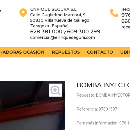
ENRIQUE SEGURA S.L.
Rec
976
Calle Guglielmo Marconi, 9,
50830 Villanueva de Gállego
66
Zaragoza (España)
rec
628 381 000
609 300 299
y
comercial@enriquesegura.com
HADORAS OCASIÓN
REPUESTOS
CONTACTO
UBI
BOMBA INYECT
Repuesto: BOMBA INYECTO
Referencia: 87801597
Para más información: 976 1