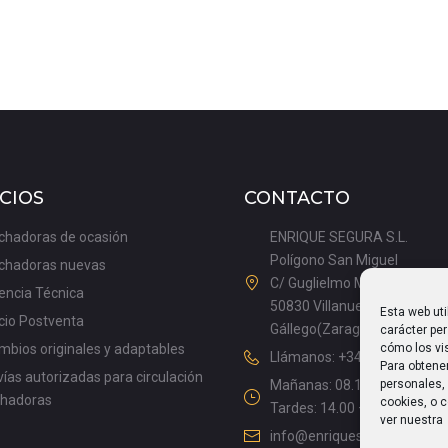
CIOS
CONTACTO
chadoras de ocasión
ENRIQUE SEGURA S.L.
Polígono San Miguel
chadoras nuevas
C/ Guglielmo Marconi, 9
encia Técnica
50830 Villanueva de
Esta web uti
cio Postventa
Gállego(Zaragoza), España
carácter pe
bios originales y adaptables
cómo los vis
Llámanos: +34 976 18 50 20
Para obtene
ías autorizadas para circulación
Mañanas: 08.15 – 13.00
personales, 
chadoras
cookies, o c
Tardes: 14.00 – 17.15
ver nuestra
info@enriquesegura.com