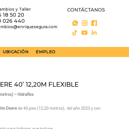
ambios y Taller
CONTÁCTANOS
 18 50 20
0 026 440
ambios@enriquesegura.com
UBICACIÓN
EMPLEO
RE 40’ 12,20M FLEXIBLE
metros) – Hidraflex
ohn Deere
de 40 pies (12,20 metros), del año 2023 y con
sto para trabajar, que incluye: