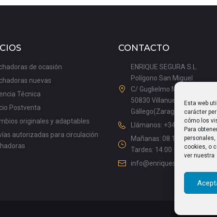
CIOS
CONTACTO
chadoras de ocasión
ENRIQUE SEGURA S.L.
Polígono San Miguel
chadoras nuevas
C/ Guglielmo Marconi, 9
encia Técnica
50830 Villanueva de
Esta web uti
cio Postventa
Gállego(Zaragoza), España
carácter pe
cómo los vis
bios originales y adaptables
Llámanos: +34 976 18 50 20
Para obtene
ías autorizadas para circulación
personales, 
Mañanas: 08.15 – 13.00
chadoras
cookies, o c
Tardes: 14.00 – 17.15
ver nuestra
info@enriquesegura.com
Acept