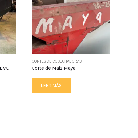
CORTES DE COSECHADORAS
CORTE
UEVO
Corte de Maiz Maya
LEER MÁS
L