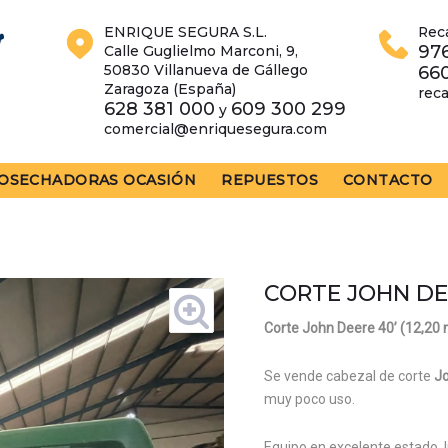
ENRIQUE SEGURA S.L.
Rec
976
Calle Guglielmo Marconi, 9,
50830 Villanueva de Gállego
66
Zaragoza (España)
rec
628 381 000
609 300 299
y
comercial@enriquesegura.com
OSECHADORAS OCASIÓN
REPUESTOS
CONTACTO
CORTE JOHN DEE
Corte John Deere 40’ (12,20 
Se vende cabezal de corte
J
muy poco uso.
Equipo en excelente estado, li