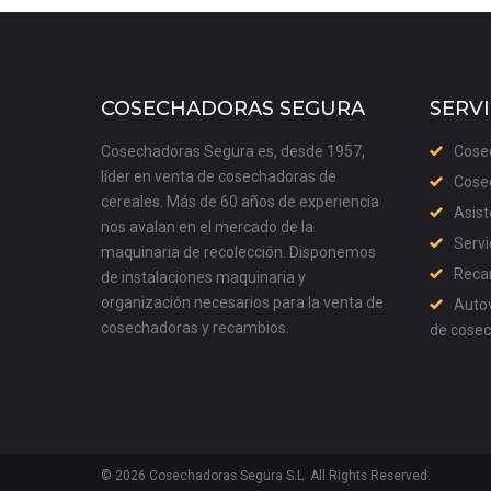
COSECHADORAS SEGURA
SERVI
Cosechadoras Segura es, desde 1957,
Cose
líder en venta de cosechadoras de
Cose
cereales. Más de 60 años de experiencia
Asist
nos avalan en el mercado de la
Servi
maquinaria de recolección. Disponemos
Recam
de instalaciones maquinaria y
organización necesarios para la venta de
Autov
cosechadoras y recambios.
de cose
© 2026 Cosechadoras Segura S.L. All Rights Reserved.