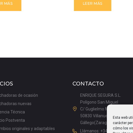
ER MÁS
LEER MÁS
CIOS
CONTACTO
chadoras de ocasión
ENRIQUE SEGURA S.L.
Polígono San Miguel
chadoras nuevas
C/ Guglielmo Marconi, 9
encia Técnica
50830 Villanueva de
Esta web uti
cio Postventa
Gállego(Zaragoza), España
carácter pe
cómo los vis
bios originales y adaptables
Llámanos: +34 976 18 50 20