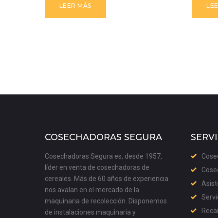
LEER MÁS
LE
COSECHADORAS SEGURA
SERVI
Cosechadoras Segura es, desde 1957,
Cose
líder en venta de cosechadoras de
Cose
cereales. Más de 60 años de experiencia
Asist
nos avalan en el mercado de la
Servi
maquinaria de recolección. Disponemos
Recam
de instalaciones maquinaria y