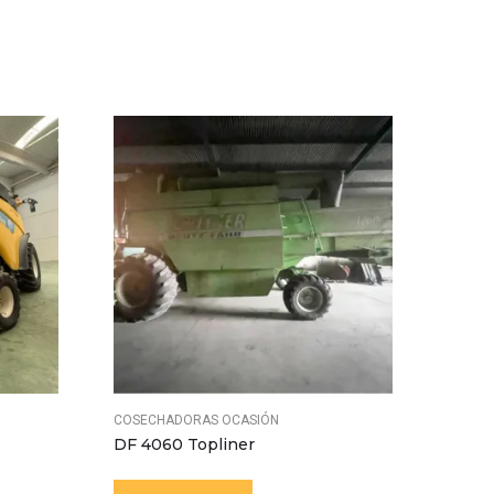
COSECHADORAS OCASIÓN
COSEC
DF 4060 Topliner
New 