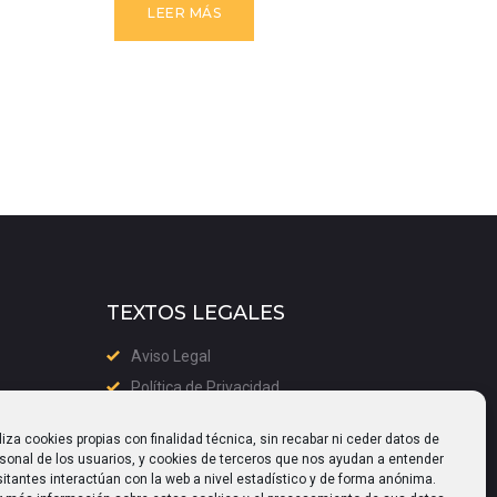
LEER MÁS
L
TEXTOS LEGALES
Aviso Legal
Política de Privacidad
Política de cookies (UE)
liza cookies propias con finalidad técnica, sin recabar ni ceder datos de
rsonal de los usuarios, y cookies de terceros que nos ayudan a entender
itantes interactúan con la web a nivel estadístico y de forma anónima.