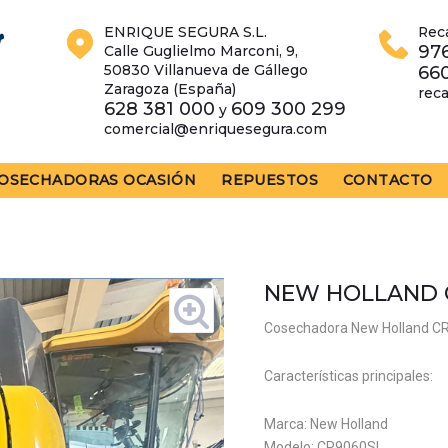
ENRIQUE SEGURA S.L.
Rec
976
Calle Guglielmo Marconi, 9,
50830 Villanueva de Gállego
66
Zaragoza (España)
rec
628 381 000
609 300 299
y
comercial@enriquesegura.com
OSECHADORAS OCASIÓN
REPUESTOS
CONTACTO
NEW HOLLAND 
Cosechadora New Holland CR
Características principales:
Marca: New Holland
Modelo: CR9060SL