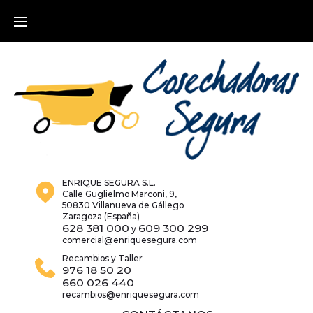
Skip
to
content
ENRIQUE SEGURA S.L.
Calle Guglielmo Marconi, 9,
50830 Villanueva de Gállego
Zaragoza (España)
628 381 000
609 300 299
y
comercial@enriquesegura.com
Recambios y Taller
976 18 50 20
660 026 440
recambios@enriquesegura.com