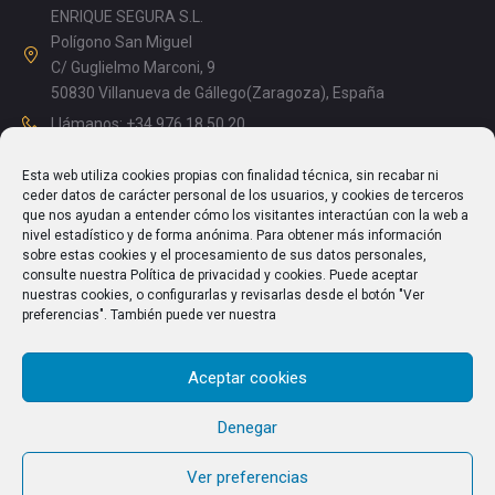
ENRIQUE SEGURA S.L.
Polígono San Miguel
C/ Guglielmo Marconi, 9
50830 Villanueva de Gállego(Zaragoza), España
Llámanos: +34 976 18 50 20
Mañanas: 08.15 – 13.00
Esta web utiliza cookies propias con finalidad técnica, sin recabar ni
Tardes: 14.00 – 17.15
ceder datos de carácter personal de los usuarios, y cookies de terceros
info@enriquesegura.com
que nos ayudan a entender cómo los visitantes interactúan con la web a
nivel estadístico y de forma anónima. Para obtener más información
sobre estas cookies y el procesamiento de sus datos personales,
consulte nuestra Política de privacidad y cookies. Puede aceptar
nuestras cookies, o configurarlas y revisarlas desde el botón "Ver
TEXTOS LEGALES
preferencias". También puede ver nuestra
Aviso Legal
Aceptar cookies
Política de Privacidad
Política de cookies (UE)
Denegar
Ver preferencias