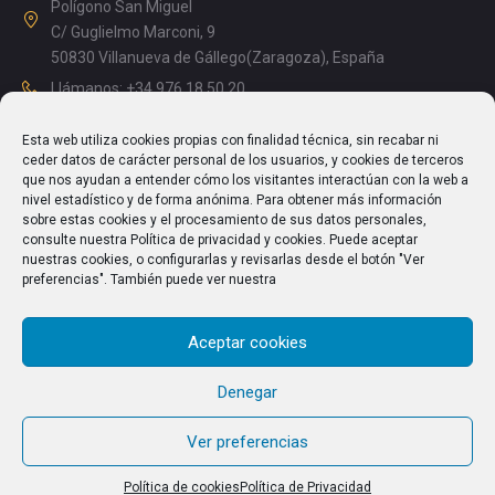
Polígono San Miguel
C/ Guglielmo Marconi, 9
50830 Villanueva de Gállego(Zaragoza), España
Llámanos: +34 976 18 50 20
Mañanas: 08.15 – 13.00
Esta web utiliza cookies propias con finalidad técnica, sin recabar ni
Tardes: 14.00 – 17.15
ceder datos de carácter personal de los usuarios, y cookies de terceros
info@enriquesegura.com
que nos ayudan a entender cómo los visitantes interactúan con la web a
nivel estadístico y de forma anónima. Para obtener más información
sobre estas cookies y el procesamiento de sus datos personales,
consulte nuestra Política de privacidad y cookies. Puede aceptar
nuestras cookies, o configurarlas y revisarlas desde el botón "Ver
TEXTOS LEGALES
preferencias". También puede ver nuestra
Aviso Legal
Aceptar cookies
Política de Privacidad
Política de cookies (UE)
Denegar
Ver preferencias
Política de cookies
Política de Privacidad
© 2026 Cosechadoras Segura S.L. All Rights Reserved.