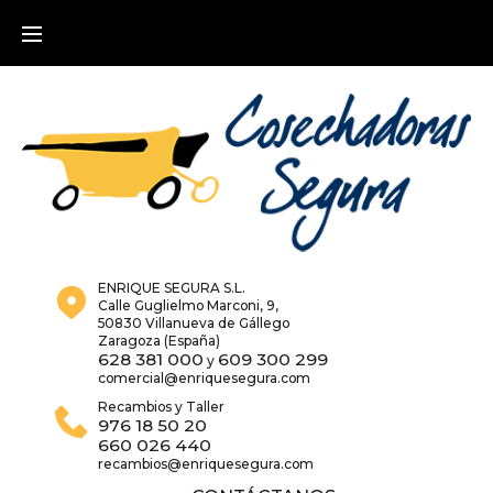
Skip
to
content
ENRIQUE SEGURA S.L.
Calle Guglielmo Marconi, 9,
50830 Villanueva de Gállego
Zaragoza (España)
628 381 000
609 300 299
y
comercial@enriquesegura.com
Recambios y Taller
976 18 50 20
660 026 440
recambios@enriquesegura.com