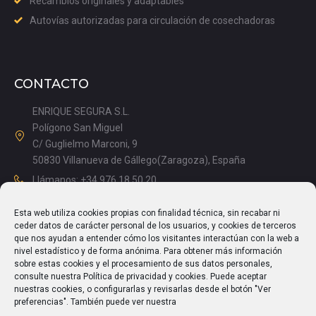
Recambios originales y adaptables
Autovías autorizadas para circulación de cosechadoras
CONTACTO
ENRIQUE SEGURA S.L.
Polígono San Miguel
C/ Guglielmo Marconi, 9
50830 Villanueva de Gállego(Zaragoza), España
Llámanos: +34 976 18 50 20
Mañanas: 08.15 – 13.00
Esta web utiliza cookies propias con finalidad técnica, sin recabar ni
Tardes: 14.00 – 17.15
ceder datos de carácter personal de los usuarios, y cookies de terceros
info@enriquesegura.com
que nos ayudan a entender cómo los visitantes interactúan con la web a
nivel estadístico y de forma anónima. Para obtener más información
sobre estas cookies y el procesamiento de sus datos personales,
consulte nuestra Política de privacidad y cookies. Puede aceptar
nuestras cookies, o configurarlas y revisarlas desde el botón "Ver
TEXTOS LEGALES
preferencias". También puede ver nuestra