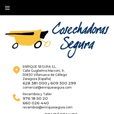
Skip
to
content
ENRIQUE SEGURA S.L.
Calle Guglielmo Marconi, 9,
50830 Villanueva de Gállego
Zaragoza (España)
628 381 000
609 300 299
y
comercial@enriquesegura.com
Recambios y Taller
976 18 50 20
660 026 440
recambios@enriquesegura.com