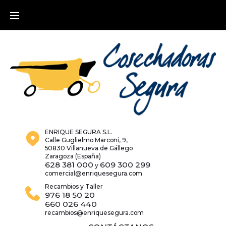
Skip
to
content
ENRIQUE SEGURA S.L.
Calle Guglielmo Marconi, 9,
50830 Villanueva de Gállego
Zaragoza (España)
628 381 000
609 300 299
y
comercial@enriquesegura.com
Recambios y Taller
976 18 50 20
660 026 440
recambios@enriquesegura.com