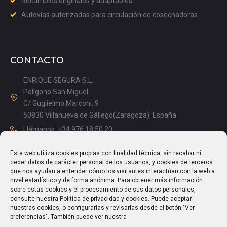
Recambios originales y adaptables
Autovías autorizadas para circulación de cosechadoras
CONTACTO
ENRIQUE SEGURA S.L.
Polígono San Miguel
C/ Guglielmo Marconi, 9
50830 Villanueva de Gállego(Zaragoza), España
Llámanos: +34 976 18 50 20
Mañanas: 08.15 – 13.00
Esta web utiliza cookies propias con finalidad técnica, sin recabar ni
Tardes: 14.00 – 17.15
ceder datos de carácter personal de los usuarios, y cookies de terceros
info@enriquesegura.com
que nos ayudan a entender cómo los visitantes interactúan con la web a
nivel estadístico y de forma anónima. Para obtener más información
sobre estas cookies y el procesamiento de sus datos personales,
consulte nuestra Política de privacidad y cookies. Puede aceptar
nuestras cookies, o configurarlas y revisarlas desde el botón "Ver
TEXTOS LEGALES
preferencias". También puede ver nuestra