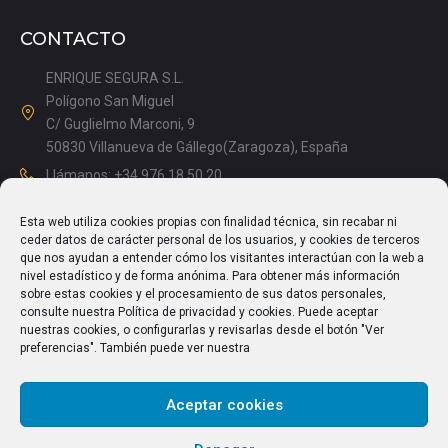
CONTACTO
ENRIQUE SEGURA S.L.
Polígono San Miguel
C/ Guglielmo Marconi, 9
50830 Villanueva de Gállego(Zaragoza), España
Llámanos: +34 976 18 50 20
Mañanas: 08.15 – 13.00
Esta web utiliza cookies propias con finalidad técnica, sin recabar ni
Tardes: 14.00 – 17.15
ceder datos de carácter personal de los usuarios, y cookies de terceros
info@enriquesegura.com
que nos ayudan a entender cómo los visitantes interactúan con la web a
nivel estadístico y de forma anónima. Para obtener más información
sobre estas cookies y el procesamiento de sus datos personales,
consulte nuestra Política de privacidad y cookies. Puede aceptar
nuestras cookies, o configurarlas y revisarlas desde el botón "Ver
TEXTOS LEGALES
preferencias". También puede ver nuestra
Aviso Legal
Aceptar cookies
Política de Privacidad
Política de cookies (UE)