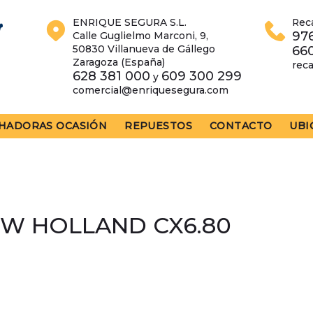
ENRIQUE SEGURA S.L.
Rec
976
Calle Guglielmo Marconi, 9,
50830 Villanueva de Gállego
66
Zaragoza (España)
rec
628 381 000
609 300 299
y
comercial@enriquesegura.com
HADORAS OCASIÓN
REPUESTOS
CONTACTO
UBI
W HOLLAND CX6.80