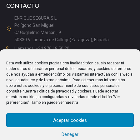
CONTACTO
ENRIQUE SEGURA S.L.
Polígono San Miguel
C/ Guglielmo Marconi, 9
50830 Villanueva de Gállego(Zaragoza), España
Llámanos: +34 976 18 50 20
Mañanas: 08.15 – 13.00
Esta web utiliza cookies propias con finalidad técnica, sin recabar ni
Tardes: 14.00 – 17.15
ceder datos de carácter personal de los usuarios, y cookies de terceros
info@enriquesegura.com
que nos ayudan a entender cómo los visitantes interactúan con la web a
nivel estadístico y de forma anónima. Para obtener más información
sobre estas cookies y el procesamiento de sus datos personales,
consulte nuestra Política de privacidad y cookies. Puede aceptar
nuestras cookies, o configurarlas y revisarlas desde el botón "Ver
TEXTOS LEGALES
preferencias". También puede ver nuestra
Aviso Legal
Aceptar cookies
Política de Privacidad
Política de cookies (UE)
Denegar