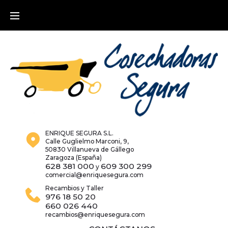
Skip
to
content
ENRIQUE SEGURA S.L.
Calle Guglielmo Marconi, 9,
50830 Villanueva de Gállego
Zaragoza (España)
628 381 000
609 300 299
y
comercial@enriquesegura.com
Recambios y Taller
976 18 50 20
660 026 440
recambios@enriquesegura.com