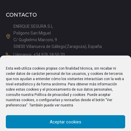
CONTACTO
ENRIQUE SEGURA S.L.
Polígono San Miguel
C/ Guglielmo Marconi, 9
50830 Villanueva de Gállego(Zaragoza), España
Llámanos: +34 976 18 50 20
Mañanas: 08.15 – 13.00
Esta web utiliza cookies propias con finalidad técnica, sin recabar ni
Tardes: 14.00 – 17.15
ceder datos de carácter personal de los usuarios, y cookies de terceros
info@enriquesegura.com
que nos ayudan a entender cómo los visitantes interactúan con la web a
nivel estadístico y de forma anónima. Para obtener más información
sobre estas cookies y el procesamiento de sus datos personales,
consulte nuestra Política de privacidad y cookies. Puede aceptar
nuestras cookies, o configurarlas y revisarlas desde el botón "Ver
TEXTOS LEGALES
preferencias". También puede ver nuestra
Aviso Legal
Aceptar cookies
Política de Privacidad