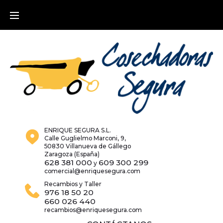
Skip
to
content
ENRIQUE SEGURA S.L.
Calle Guglielmo Marconi, 9,
50830 Villanueva de Gállego
Zaragoza (España)
628 381 000
609 300 299
y
comercial@enriquesegura.com
Recambios y Taller
976 18 50 20
660 026 440
recambios@enriquesegura.com