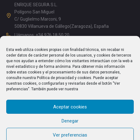
ENRIQUE SEGURA S.L.
Polígono San Miguel
C/ Guglielmo Marconi, 9
50830 Villanueva de Gállego(Zaragoza), España
Llámanos: +34 976 18 50 20
Mañanas: 08.15 – 13.00
Esta web utiliza cookies propias con finalidad técnica, sin recabar ni
Tardes: 14.00 – 17.15
ceder datos de carácter personal de los usuarios, y cookies de terceros
info@enriquesegura.com
que nos ayudan a entender cómo los visitantes interactúan con la web a
nivel estadístico y de forma anónima. Para obtener más información
sobre estas cookies y el procesamiento de sus datos personales,
consulte nuestra Política de privacidad y cookies. Puede aceptar
nuestras cookies, o configurarlas y revisarlas desde el botón "Ver
TEXTOS LEGALES
preferencias". También puede ver nuestra
Aviso Legal
Aceptar cookies
Política de Privacidad
Política de cookies (UE)
Denegar
Ver preferencias