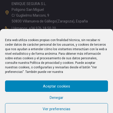
ENRIQUE SEGURA S.L.
Polígono San Miguel
C/ Guglielmo Marconi, 9
50830 Villanueva de Gállego(Zaragoza), España
Llámanos: +34 976 18 50 20
Mañanas: 08.15 – 13.00
Esta web utiliza cookies propias con finalidad técnica, sin recabar ni
Tardes: 14.00 – 17.15
ceder datos de carácter personal de los usuarios, y cookies de terceros
info@enriquesegura.com
que nos ayudan a entender cómo los visitantes interactúan con la web a
nivel estadístico y de forma anónima. Para obtener más información
sobre estas cookies y el procesamiento de sus datos personales,
consulte nuestra Política de privacidad y cookies. Puede aceptar
nuestras cookies, o configurarlas y revisarlas desde el botón "Ver
TEXTOS LEGALES
preferencias". También puede ver nuestra
Aviso Legal
Aceptar cookies
Política de Privacidad
Política de cookies (UE)
Denegar
Ver preferencias