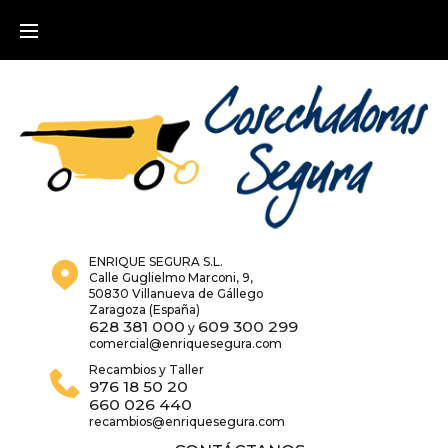
Skip
to
content
ENRIQUE SEGURA S.L.
Calle Guglielmo Marconi, 9,
50830 Villanueva de Gállego
Zaragoza (España)
628 381 000
609 300 299
y
comercial@enriquesegura.com
Recambios y Taller
976 18 50 20
660 026 440
recambios@enriquesegura.com