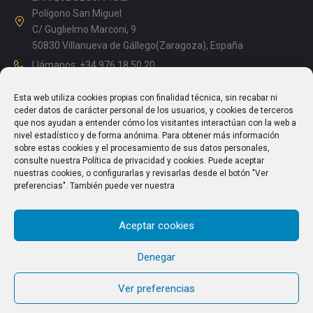
Polígono San Miguel
C/ Guglielmo Marconi, 9
50830 Villanueva de Gállego(Zaragoza), España
Llámanos: +34 976 18 50 20
Mañanas: 08.15 – 13.00
Esta web utiliza cookies propias con finalidad técnica, sin recabar ni
Tardes: 14.00 – 17.15
ceder datos de carácter personal de los usuarios, y cookies de terceros
info@enriquesegura.com
que nos ayudan a entender cómo los visitantes interactúan con la web a
nivel estadístico y de forma anónima. Para obtener más información
sobre estas cookies y el procesamiento de sus datos personales,
consulte nuestra Política de privacidad y cookies. Puede aceptar
nuestras cookies, o configurarlas y revisarlas desde el botón "Ver
TEXTOS LEGALES
preferencias". También puede ver nuestra
Aviso Legal
Aceptar cookies
Política de Privacidad
Política de cookies (UE)
Denegar
Ver preferencias