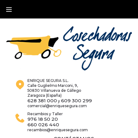
Skip
to
content
ENRIQUE SEGURA S.L.
Calle Guglielmo Marconi, 9,
50830 Villanueva de Gállego
Zaragoza (España)
628 381 000
609 300 299
y
comercial@enriquesegura.com
Recambios y Taller
976 18 50 20
660 026 440
recambios@enriquesegura.com