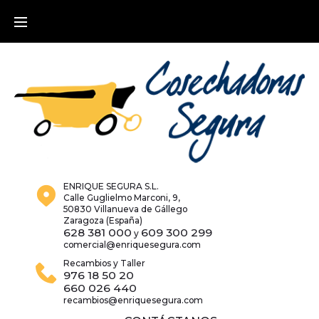
Skip
to
content
ENRIQUE SEGURA S.L.
Calle Guglielmo Marconi, 9,
50830 Villanueva de Gállego
Zaragoza (España)
628 381 000
609 300 299
y
comercial@enriquesegura.com
Recambios y Taller
976 18 50 20
660 026 440
recambios@enriquesegura.com