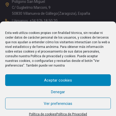
Polígono San Miguel
C/ Guglielmo Marconi, 9
50830 Villanueva de Gállego(Zaragoza), España
Llámanos: +34 976 18 50 20
Mañanas: 08.15 – 13.00
Esta web utiliza cookies propias con finalidad técnica, sin recabar ni
Tardes: 14.00 – 17.15
ceder datos de carácter personal de los usuarios, y cookies de terceros
info@enriquesegura.com
que nos ayudan a entender cómo los visitantes interactúan con la web a
nivel estadístico y de forma anónima. Para obtener más información
sobre estas cookies y el procesamiento de sus datos personales,
consulte nuestra Política de privacidad y cookies. Puede aceptar
nuestras cookies, o configurarlas y revisarlas desde el botón "Ver
TEXTOS LEGALES
preferencias". También puede ver nuestra
Aviso Legal
Aceptar cookies
Política de Privacidad
Política de cookies (UE)
Denegar
Ver preferencias
Política de cookies
Política de Privacidad
© 2026 Cosechadoras Segura S.L. All Rights Reserved.