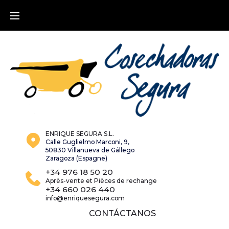
Skip
to
content
ENRIQUE SEGURA S.L.
Calle Guglielmo Marconi, 9,
50830 Villanueva de Gállego
Zaragoza (Espagne)
+34 976 18 50 20
Après-vente et Pièces de rechange
+34 660 026 440
info@enriquesegura.com
CONTÁCTANOS