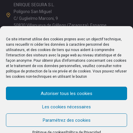
ENRIQUE SEGURA S.L.
Polígono San Miguel
C/ Guglielmo Marconi, 9
50830 Villanueva de Gállego (Zaragoza), Espagne
Appelez-nous: +34976 18 50 20
Ce site internet utilise des cookies propres avec un objectif technique,
Matin: 08h15 - 13h00
sans recueillir ni céder les données à caractère personnel des
Après-midi: 15h00 - 17h15
utilisateurs, et des cookies de tiers qui nous aident à comprendre
l’interaction des visiteurs avec la page web au niveau statistique et de
info@enriquesegura.com
façon anonyme. Pour obtenir plus d’informations concernant ces cookies
et le traitement de vos données personnelles, veuillez consulter notre
politique de protection de la vie privée et de cookies. Vous pouvez refuser
les cookies non-techniques en utilisant le bouton
TEXTES JURIDIQUES
Autoriser tous les cookies
Mentions légales
Politique de cookies
Les cookies nécessaires
Paramétrez des cookies
Politique de cookies
Política de Privacidad