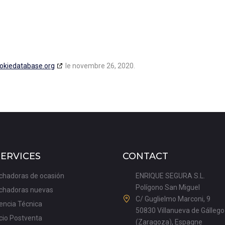
okiedatabase.org
le novembre 26, 2020.
SERVICES
CONTACT
chadoras de ocasión
ENRIQUE SEGURA S.L.
Polígono San Miguel
chadoras nuevas
C/ Guglielmo Marconi, 9
encia Técnica
50830 Villanueva de Gállego
cio Postventa
(Zaragoza), Espagne