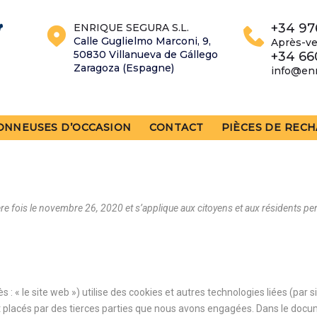
+34 97
ENRIQUE SEGURA S.L.
Calle Guglielmo Marconi, 9,
Après-ve
50830 Villanueva de Gállego
+34 66
Zaragoza (Espagne)
info@en
ONNEUSES D’OCCASION
CONTACT
PIÈCES DE REC
rnière fois le novembre 26, 2020 et s’applique aux citoyens et aux résident
ès : « le site web ») utilise des cookies et autres technologies liées (par
t placés par des tierces parties que nous avons engagées. Dans le docum