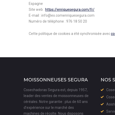
Espagne
Site web :
https://enriquesegura.com/fr/
E-mail :
info@
ex.com
enriquesegura.com
Numéro de téléphone : 976 18 50 20
Cette politique de cookies a été synchronisée avec
co
MOISSONNEUSES SEGURA
NOS 
Cosechadoras Segura est, depuis 1957,
Cose
leader des ventes de moissonneuses de
Cose
céréales. Notre garantie : plus de 60 ans
Asist
d’expérience sur le marché des
Servi
machines de récolte. Nous disposons