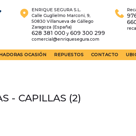
ENRIQUE SEGURA S.L.
Rec
976
Calle Guglielmo Marconi, 9,
50830 Villanueva de Gállego
66
Zaragoza (España)
rec
628 381 000
609 300 299
y
comercial@enriquesegura.com
HADORAS OCASIÓN
REPUESTOS
CONTACTO
UBI
 - CAPILLAS (2)