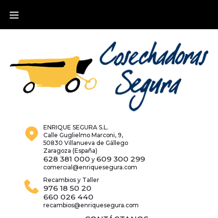
Skip
to
content
ENRIQUE SEGURA S.L.
Calle Guglielmo Marconi, 9,
50830 Villanueva de Gállego
Zaragoza (España)
628 381 000
609 300 299
y
comercial@enriquesegura.com
Recambios y Taller
976 18 50 20
660 026 440
recambios@enriquesegura.com