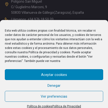
Polígono San Miguel
C/ Guglielmo Marconi, 9
50830 Villanueva de Gállego(Zaragoza), España
Llámanos: +34 976 18 50 20
Mañanas: 08.15 – 13.00
Esta web utiliza cookies propias con finalidad técnica, sin recabar ni
Tardes: 14.00 – 17.15
ceder datos de carácter personal de los usuarios, y cookies de terceros
info@enriquesegura.com
que nos ayudan a entender cómo los visitantes interactúan con la web a
nivel estadístico y de forma anónima. Para obtener más información
sobre estas cookies y el procesamiento de sus datos personales,
consulte nuestra Política de privacidad y cookies. Puede aceptar
nuestras cookies, o configurarlas y revisarlas desde el botón "Ver
TEXTOS LEGALES
preferencias". También puede ver nuestra
Aviso Legal
Aceptar cookies
Política de Privacidad
Política de cookies (UE)
Denegar
Ver preferencias
Política de cookies
Política de Privacidad
© 2026 Cosechadoras Segura S.L. All Rights Reserved.