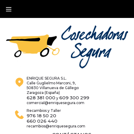
Skip
to
content
ENRIQUE SEGURA S.L.
Calle Guglielmo Marconi, 9,
50830 Villanueva de Gállego
Zaragoza (España)
628 381 000
609 300 299
y
comercial@enriquesegura.com
Recambios y Taller
976 18 50 20
660 026 440
recambios@enriquesegura.com