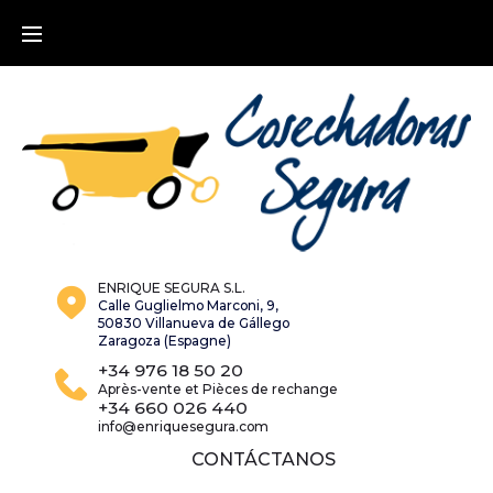
Skip
to
content
ENRIQUE SEGURA S.L.
Calle Guglielmo Marconi, 9,
50830 Villanueva de Gállego
Zaragoza (Espagne)
+34 976 18 50 20
Après-vente et Pièces de rechange
+34 660 026 440
info@enriquesegura.com
CONTÁCTANOS